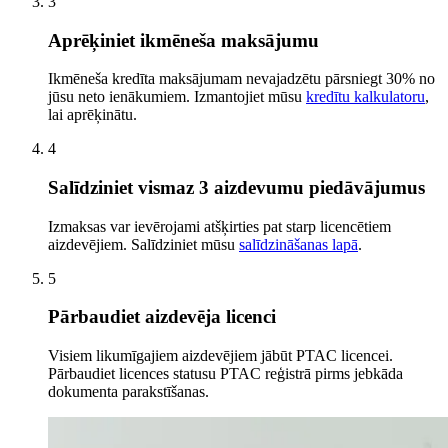
3
Aprēķiniet ikmēneša maksājumu
Ikmēneša kredīta maksājumam nevajadzētu pārsniegt 30% no
jūsu neto ienākumiem. Izmantojiet mūsu
kredītu kalkulatoru
,
lai aprēķinātu.
4
Salīdziniet vismaz 3 aizdevumu piedāvājumus
Izmaksas var ievērojami atšķirties pat starp licencētiem
aizdevējiem. Salīdziniet mūsu
salīdzināšanas lapā
.
5
Pārbaudiet aizdevēja licenci
Visiem likumīgajiem aizdevējiem jābūt PTAC licencei.
Pārbaudiet licences statusu PTAC reģistrā pirms jebkāda
dokumenta parakstīšanas.