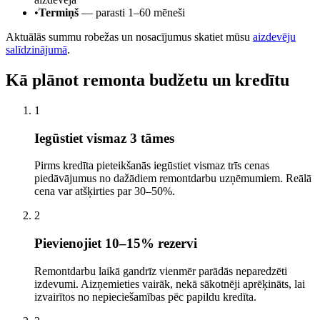
•
Termiņš
— parasti 1–60 mēneši
Aktuālās summu robežas un nosacījumus skatiet mūsu
aizdevēju
salīdzinājumā
.
Kā plānot remonta budžetu un kredītu
1
Iegūstiet vismaz 3 tāmes
Pirms kredīta pieteikšanās iegūstiet vismaz trīs cenas
piedāvājumus no dažādiem remontdarbu uzņēmumiem. Reālā
cena var atšķirties par 30–50%.
2
Pievienojiet 10–15% rezervi
Remontdarbu laikā gandrīz vienmēr parādās neparedzēti
izdevumi. Aizņemieties vairāk, nekā sākotnēji aprēķināts, lai
izvairītos no nepieciešamības pēc papildu kredīta.