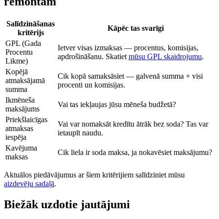
remontam
Salīdzināšanas
Kāpēc tas svarīgi
kritērijs
GPL (Gada
Ietver visas izmaksas — procentus, komisijas,
Procentu
apdrošināšanu. Skatiet
mūsu GPL skaidrojumu
.
Likme)
Kopējā
Cik kopā samaksāsiet — galvenā summa + visi
atmaksājamā
procenti un komisijas.
summa
Ikmēneša
Vai tas iekļaujas jūsu mēneša budžetā?
maksājums
Priekšlaicīgas
Vai var nomaksāt kredītu ātrāk bez soda? Tas var
atmaksas
ietaupīt naudu.
iespēja
Kavējuma
Cik liela ir soda maksa, ja nokavēsiet maksājumu?
maksas
Aktuālos piedāvājumus ar šiem kritērijiem salīdziniet mūsu
aizdevēju sadaļā
.
Biežāk uzdotie jautājumi