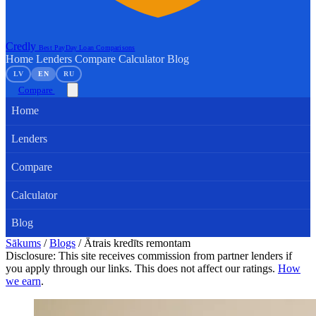
Credly
Best PayDay Loan Comparisons
Home
Lenders
Compare
Calculator
Blog
LV
EN
RU
Compare
Home
Lenders
Compare
Calculator
Blog
Sākums
/
Blogs
/
Ātrais kredīts remontam
Disclosure: This site receives commission from partner lenders if
you apply through our links. This does not affect our ratings.
How
we earn
.