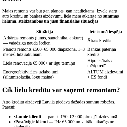
Mājas remonts var būt gan plānots, gan neatliekams. Izvēle starp
ātro kredītu un bankas aizdevumu lielā mērā atkarīga no
summas
lieluma, steidzamības un jūsu finansiālās situācijas
.
Situācija
Ieteicamā iespēja
Ārkārtas remonts (jumts, santehnika, apkure)
Ātrais kredīts
— vajadzīga nauda šodien
Plānots remonts €500–€5 000 diapazonā, 1–3
Bankas patēriņa
mēneši līdz sākumam
kredīts
Hipotekārais /
Liela renovācija €5 000+ ar ilgu termiņu
mērķkredīts
Energoefektivitātes uzlabojumi
ALTUM aizdevumi
(siltumizolācija, logu maiņa)
+ ES fondi
Cik lielu kredītu var saņemt remontam?
Ātro kredītu aizdevēji Latvijā piedāvā dažādas summu robežas.
Parasti:
•
Jaunie klienti
— parasti €50–€2 000 pirmajā aizdevumā
•
Pastāvīgie klienti
— līdz €5 000 un vairāk, atkarīgs no
aizdevēja