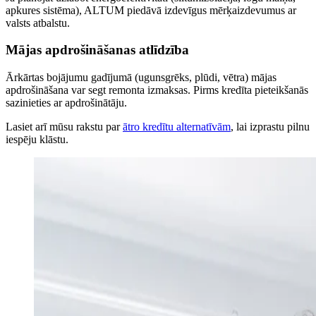
apkures sistēma), ALTUM piedāvā izdevīgus mērķaizdevumus ar
valsts atbalstu.
Mājas apdrošināšanas atlīdzība
Ārkārtas bojājumu gadījumā (ugunsgrēks, plūdi, vētra) mājas
apdrošināšana var segt remonta izmaksas. Pirms kredīta pieteikšanās
sazinieties ar apdrošinātāju.
Lasiet arī mūsu rakstu par
ātro kredītu alternatīvām
, lai izprastu pilnu
iespēju klāstu.