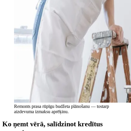
Remonts prasa rūpīgu budžeta plānošanu — tostarp
aizdevuma izmaksu aprēķinu.
Ko ņemt vērā, salīdzinot kredītus