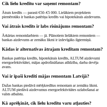
Cik lielu kredītu var saņemt remontam?
Ātrais kredīts — parasti €50–€5 000. Lielākiem projektiem
piemērotāks ir bankas patēriņa kredīts vai hipotekārais aizdevums.
Vai ātrais kredīts ir labs risinājums remontam?
Ārkārtas remontdarbiem — jā. Plānotiem lielākiem remontiem —
bankas aizdevums ar zemāku likmi ir izdevīgāks ilgtermiņā.
Kādas ir alternatīvas ātrajam kredītam remontam?
Bankas patēriņa kredīts, hipotekārais kredīts, ALTUM aizdevumi
energoefektivitātei, mājas apdrošināšanas atlīdzība, darba devēja
avans.
Vai ir īpaši kredīti mājas remontam Latvijā?
Dažas bankas piedāvā mērķkredītus remontam ar zemāku likmi.
ALTUM piedāvā aizdevumus energoefektivitātes uzlabošanai ar
valsts atbalstu.
Kā aprēķināt, cik lielu kredītu varu atļauties?