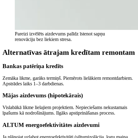
Pareizi izvēlēts aizdevums palīdz īstenot sapņu
renovāciju bez liekiem stresa.
Alternatīvas ātrajam kredītam remontam
Bankas patēriņa kredīts
Zemāka likme, garāks termiņš. Piemērots lielākiem remontdarbiem.
Apstrādes laiks 1–3 darbdienas.
Mājas aizdevums (hipotekārais)
Vislabākā likme lielajiem projektiem. Nepieciešams nekustamais
īpašums kā nodrošinājums. Ilgāks apstiprināšanas process.
ALTUM energoefektivitātes aizdevumi
Ja plānojat uzlabot energoefektivitāti (siltumizolācija, logu maiņa,