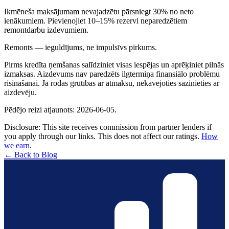
Ikmēneša maksājumam nevajadzētu pārsniegt 30% no neto
ienākumiem. Pievienojiet 10–15% rezervi neparedzētiem
remontdarbu izdevumiem.
Remonts — ieguldījums, ne impulsīvs pirkums.
Pirms kredīta ņemšanas salīdziniet visas iespējas un aprēķiniet pilnās
izmaksas. Aizdevums nav paredzēts ilgtermiņa finansiālo problēmu
risināšanai. Ja rodas grūtības ar atmaksu, nekavējoties sazinieties ar
aizdevēju.
Pēdējo reizi atjaunots: 2026-06-05.
Disclosure: This site receives commission from partner lenders if
you apply through our links. This does not affect our ratings.
How
we earn
.
← Back to Blog