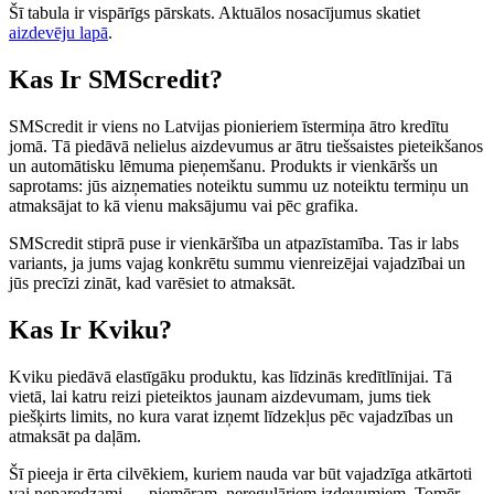
Šī tabula ir vispārīgs pārskats. Aktuālos nosacījumus skatiet
aizdevēju lapā
.
Kas Ir SMScredit?
SMScredit ir viens no Latvijas pionieriem īstermiņa ātro kredītu
jomā. Tā piedāvā nelielus aizdevumus ar ātru tiešsaistes pieteikšanos
un automātisku lēmuma pieņemšanu. Produkts ir vienkāršs un
saprotams: jūs aizņematies noteiktu summu uz noteiktu termiņu un
atmaksājat to kā vienu maksājumu vai pēc grafika.
SMScredit stiprā puse ir vienkāršība un atpazīstamība. Tas ir labs
variants, ja jums vajag konkrētu summu vienreizējai vajadzībai un
jūs precīzi zināt, kad varēsiet to atmaksāt.
Kas Ir Kviku?
Kviku piedāvā elastīgāku produktu, kas līdzinās kredītlīnijai. Tā
vietā, lai katru reizi pieteiktos jaunam aizdevumam, jums tiek
piešķirts limits, no kura varat izņemt līdzekļus pēc vajadzības un
atmaksāt pa daļām.
Šī pieeja ir ērta cilvēkiem, kuriem nauda var būt vajadzīga atkārtoti
vai neparedzami — piemēram, neregulāriem izdevumiem. Tomēr