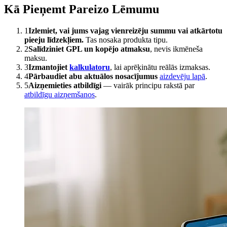
Kā Pieņemt Pareizo Lēmumu
1
Izlemiet, vai jums vajag vienreizēju summu vai atkārtotu
pieeju līdzekļiem.
Tas nosaka produkta tipu.
2
Salīdziniet GPL un kopējo atmaksu
, nevis ikmēneša
maksu.
3
Izmantojiet
kalkulatoru
, lai aprēķinātu reālās izmaksas.
4
Pārbaudiet abu aktuālos nosacījumus
aizdevēju lapā
.
5
Aizņemieties atbildīgi
— vairāk principu rakstā par
atbildīgu aizņemšanos
.