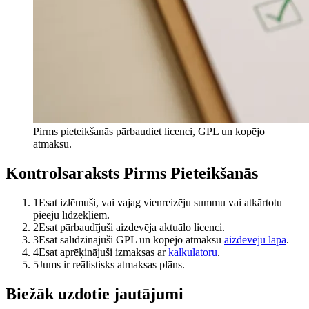
Pirms pieteikšanās pārbaudiet licenci, GPL un kopējo
atmaksu.
Kontrolsaraksts Pirms Pieteikšanās
1
Esat izlēmuši, vai vajag vienreizēju summu vai atkārtotu
pieeju līdzekļiem.
2
Esat pārbaudījuši aizdevēja aktuālo licenci.
3
Esat salīdzinājuši GPL un kopējo atmaksu
aizdevēju lapā
.
4
Esat aprēķinājuši izmaksas ar
kalkulatoru
.
5
Jums ir reālistisks atmaksas plāns.
Biežāk uzdotie jautājumi