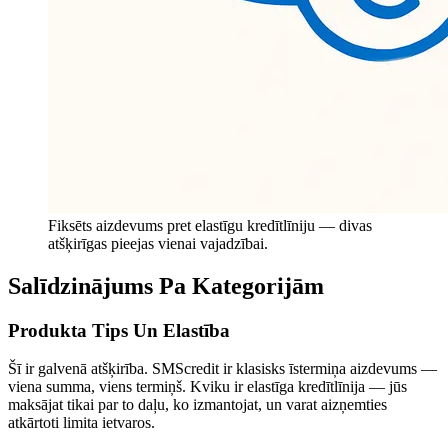
Fiksēts aizdevums pret elastīgu kredītlīniju — divas
atšķirīgas pieejas vienai vajadzībai.
Salīdzinājums Pa Kategorijām
Produkta Tips Un Elastība
Šī ir galvenā atšķirība. SMScredit ir klasisks īstermiņa aizdevums —
viena summa, viens termiņš. Kviku ir elastīga kredītlīnija — jūs
maksājat tikai par to daļu, ko izmantojat, un varat aizņemties
atkārtoti limita ietvaros.