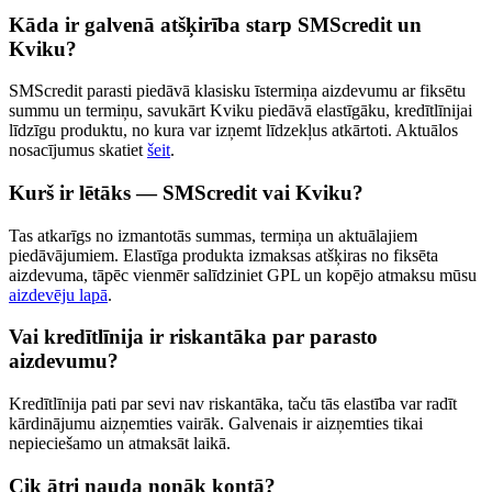
Kāda ir galvenā atšķirība starp SMScredit un
Kviku?
SMScredit parasti piedāvā klasisku īstermiņa aizdevumu ar fiksētu
summu un termiņu, savukārt Kviku piedāvā elastīgāku, kredītlīnijai
līdzīgu produktu, no kura var izņemt līdzekļus atkārtoti. Aktuālos
nosacījumus skatiet
šeit
.
Kurš ir lētāks — SMScredit vai Kviku?
Tas atkarīgs no izmantotās summas, termiņa un aktuālajiem
piedāvājumiem. Elastīga produkta izmaksas atšķiras no fiksēta
aizdevuma, tāpēc vienmēr salīdziniet GPL un kopējo atmaksu mūsu
aizdevēju lapā
.
Vai kredītlīnija ir riskantāka par parasto
aizdevumu?
Kredītlīnija pati par sevi nav riskantāka, taču tās elastība var radīt
kārdinājumu aizņemties vairāk. Galvenais ir aizņemties tikai
nepieciešamo un atmaksāt laikā.
Cik ātri nauda nonāk kontā?