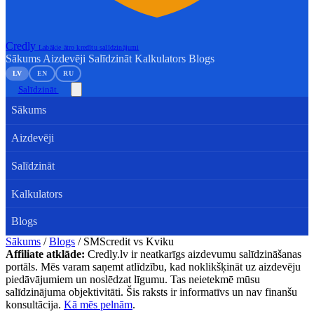
Credly
Labākie ātro kredītu salīdzinājumi
Sākums
Aizdevēji
Salīdzināt
Kalkulators
Blogs
LV
EN
RU
Salīdzināt
Sākums
Aizdevēji
Salīdzināt
Kalkulators
Blogs
Sākums
/
Blogs
/
SMScredit vs Kviku
Affiliate atklāde:
Credly.lv ir neatkarīgs aizdevumu salīdzināšanas
portāls. Mēs varam saņemt atlīdzību, kad noklikšķināt uz aizdevēju
piedāvājumiem un noslēdzat līgumu. Tas neietekmē mūsu
salīdzinājuma objektivitāti. Šis raksts ir informatīvs un nav finanšu
konsultācija.
Kā mēs pelnām
.