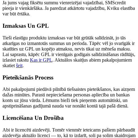
Ja jums vajag fiksētu summu vienreizējai vajadzībai, SMScredit
pieeja ir vienkāršāka. Ja paredzat atkārtotu vajadzību, Kviku elastība
var būt ērtāka.
Izmaksas Un GPL
Tieši elastīgu produktu izmaksas var būt grūtāk salīdzināt, jo tās
atkarīgas no izmantotās summas un perioda. Tāpēc vēl jo svarīgāk ir
skatīties uz GPL un kopējo atmaksu, nevis tikai uz mēneša maksu.
Lai saprastu, kāpēc GPL ir vienīgais godīgais salīdzināšanas rādītājs,
izlasiet rakstu
Kas ir GPL
. Aktuālos skaitļus abiem pakalpojumiem
skatiet
šeit
.
Pieteikšanās Process
Abi pakalpojumi piedāvā pilnībā tiešsaistes pieteikšanos, kas aizņem
dažas minūtes. Parasti nepieciešama personas apliecība un bankas
konts uz jūsu vārda. Lēmums bieži tiek pieņemts automātiski, un
apstiprināšanas gadījumā nauda var nonākt kontā tajā pašā dienā.
Licencēšana Un Drošība
Abi ir licencēti aizdevēji. Tomēr vienmēr ieteicams pašiem pārbaudīt
aizdevēja aktuālo licenci — to, kā to izdarīt, soli pa solim skaidrojam