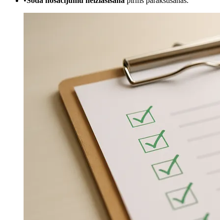
•
Soda nosacījumu neizlasīšana
pirms parakstīšanas.