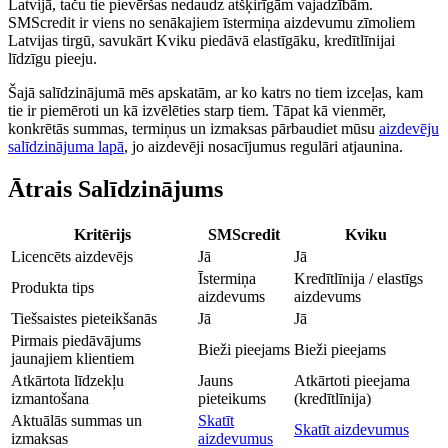
Latvijā, taču tie pievēršas nedaudz atšķirīgām vajadzībām.
SMScredit ir viens no senākajiem īstermiņa aizdevumu zīmoliem
Latvijas tirgū, savukārt Kviku piedāvā elastīgāku, kredītlīnijai
līdzīgu pieeju.
Šajā salīdzinājumā mēs apskatām, ar ko katrs no tiem izceļas, kam
tie ir piemēroti un kā izvēlēties starp tiem. Tāpat kā vienmēr,
konkrētās summas, termiņus un izmaksas pārbaudiet mūsu
aizdevēju
salīdzinājuma lapā
, jo aizdevēji nosacījumus regulāri atjaunina.
Ātrais Salīdzinājums
Kritērijs
SMScredit
Kviku
Licencēts aizdevējs
Jā
Jā
Īstermiņa
Kredītlīnija / elastīgs
Produkta tips
aizdevums
aizdevums
Tiešsaistes pieteikšanās
Jā
Jā
Pirmais piedāvājums
Bieži pieejams
Bieži pieejams
jaunajiem klientiem
Atkārtota līdzekļu
Jauns
Atkārtoti pieejama
izmantošana
pieteikums
(kredītlīnija)
Aktuālās summas un
Skatīt
Skatīt aizdevumus
izmaksas
aizdevumus