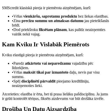
SMScredit klasiskā pieeja ir piemērota aizņēmējam, kurš:
•
Vēlas
vienkāršu, saprotamu produktu
bez liekas elastības.
•
Zina
precīzu summu un atmaksas datumu
jau pieteikšanās
brīdī.
•
Dod priekšroku
fiksētam plānam
, kas palīdz neaizņemties
vairāk nekā vajag.
Kam Kviku Ir Vislabāk Piemērots
Kviku elastīgā pieeja ir piemērota aizņēmējam, kurš:
•
Paredz
atkārtotu vai neparedzamu
vajadzību pēc
līdzekļiem.
•
Vēlas
maksāt tikai par izmantoto
daļu, nevis par visu
summu.
•
Spēj
disciplinēti pārvaldīt
pieejamo kredītlīniju,
neaizņemoties lieki.
Atcerieties: elastība ir ērta, bet tā prasa lielāku pašdisciplīnu. Ja jums
ir grūti kontrolēt tēriņus, fiksēts aizdevums var būt drošāka izvēle.
Drošība Un Datu Aizsardzība