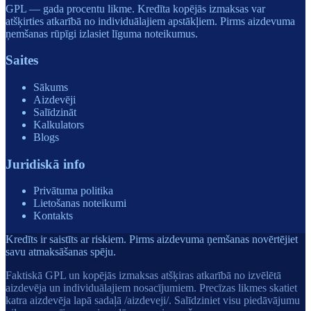
GPL — gada procentu likme. Kredīta kopējās izmaksas var
atšķirties atkarībā no individuālajiem apstākļiem. Pirms aizdevuma
ņemšanas rūpīgi izlasiet līguma noteikumus.
Saites
Sākums
Aizdevēji
Salīdzināt
Kalkulators
Blogs
Juridiskā info
Privātuma politika
Lietošanas noteikumi
Kontakts
Kredīts ir saistīts ar riskiem. Pirms aizdevuma ņemšanas novērtējiet
savu atmaksāšanas spēju.
Faktiskā GPL un kopējās izmaksas atšķiras atkarībā no izvēlētā
aizdevēja un individuālajiem nosacījumiem. Precīzas likmes skatiet
katra aizdevēja lapā sadaļā /aizdeveji/. Salīdziniet visu piedāvājumu