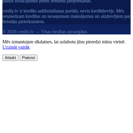
pilnus nosacījumus pirms lēmuma pieņemšanas.
credly.lv ir kredītu salīdzināšanas portāls, nevis kredītdevējs. Mēs
nesniedzam kredītus un nesaņemam maksājumus no aizdevējiem par
lietotāju pieteikumiem.
© 2026 credly.lv — Visas tiesības aizsargātas
Mēs izmantojam sīkdatnes, lai uzlabotu jūsu pieredzi mūsu vietnē.
Uzzināt vairāk
Atteikt
Piekrist