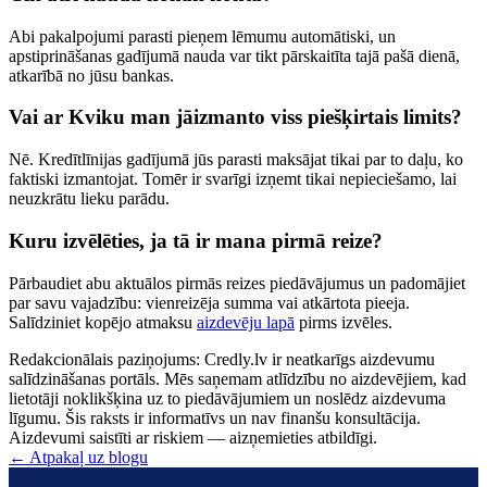
Abi pakalpojumi parasti pieņem lēmumu automātiski, un
apstiprināšanas gadījumā nauda var tikt pārskaitīta tajā pašā dienā,
atkarībā no jūsu bankas.
Vai ar Kviku man jāizmanto viss piešķirtais limits?
Nē. Kredītlīnijas gadījumā jūs parasti maksājat tikai par to daļu, ko
faktiski izmantojat. Tomēr ir svarīgi izņemt tikai nepieciešamo, lai
neuzkrātu lieku parādu.
Kuru izvēlēties, ja tā ir mana pirmā reize?
Pārbaudiet abu aktuālos pirmās reizes piedāvājumus un padomājiet
par savu vajadzību: vienreizēja summa vai atkārtota pieeja.
Salīdziniet kopējo atmaksu
aizdevēju lapā
pirms izvēles.
Redakcionālais paziņojums: Credly.lv ir neatkarīgs aizdevumu
salīdzināšanas portāls. Mēs saņemam atlīdzību no aizdevējiem, kad
lietotāji noklikšķina uz to piedāvājumiem un noslēdz aizdevuma
līgumu. Šis raksts ir informatīvs un nav finanšu konsultācija.
Aizdevumi saistīti ar riskiem — aizņemieties atbildīgi.
← Atpakaļ uz blogu