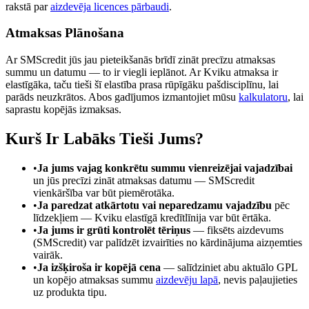
rakstā par
aizdevēja licences pārbaudi
.
Atmaksas Plānošana
Ar SMScredit jūs jau pieteikšanās brīdī zināt precīzu atmaksas
summu un datumu — to ir viegli ieplānot. Ar Kviku atmaksa ir
elastīgāka, taču tieši šī elastība prasa rūpīgāku pašdisciplīnu, lai
parāds neuzkrātos. Abos gadījumos izmantojiet mūsu
kalkulatoru
, lai
saprastu kopējās izmaksas.
Kurš Ir Labāks Tieši Jums?
•
Ja jums vajag konkrētu summu vienreizējai vajadzībai
un jūs precīzi zināt atmaksas datumu — SMScredit
vienkāršība var būt piemērotāka.
•
Ja paredzat atkārtotu vai neparedzamu vajadzību
pēc
līdzekļiem — Kviku elastīgā kredītlīnija var būt ērtāka.
•
Ja jums ir grūti kontrolēt tēriņus
— fiksēts aizdevums
(SMScredit) var palīdzēt izvairīties no kārdinājuma aizņemties
vairāk.
•
Ja izšķiroša ir kopējā cena
— salīdziniet abu aktuālo GPL
un kopējo atmaksas summu
aizdevēju lapā
, nevis paļaujieties
uz produkta tipu.