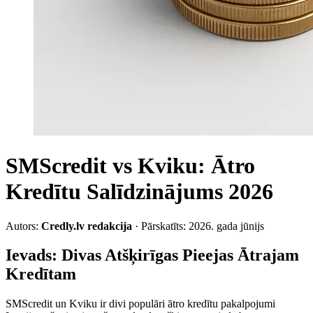
SMScredit vs Kviku: Ātro
Kredītu Salīdzinājums 2026
Autors:
Credly.lv redakcija
· Pārskatīts: 2026. gada jūnijs
Ievads: Divas Atšķirīgas Pieejas Ātrajam
Kredītam
SMScredit un Kviku ir divi populāri ātro kredītu pakalpojumi