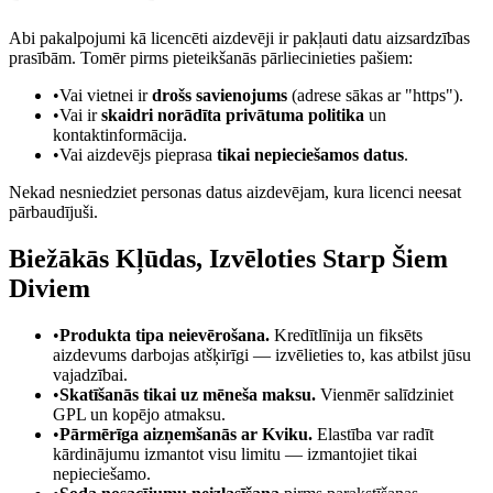
Abi pakalpojumi kā licencēti aizdevēji ir pakļauti datu aizsardzības
prasībām. Tomēr pirms pieteikšanās pārliecinieties pašiem:
•
Vai vietnei ir
drošs savienojums
(adrese sākas ar "https").
•
Vai ir
skaidri norādīta privātuma politika
un
kontaktinformācija.
•
Vai aizdevējs pieprasa
tikai nepieciešamos datus
.
Nekad nesniedziet personas datus aizdevējam, kura licenci neesat
pārbaudījuši.
Biežākās Kļūdas, Izvēloties Starp Šiem
Diviem
•
Produkta tipa neievērošana.
Kredītlīnija un fiksēts
aizdevums darbojas atšķirīgi — izvēlieties to, kas atbilst jūsu
vajadzībai.
•
Skatīšanās tikai uz mēneša maksu.
Vienmēr salīdziniet
GPL un kopējo atmaksu.
•
Pārmērīga aizņemšanās ar Kviku.
Elastība var radīt
kārdinājumu izmantot visu limitu — izmantojiet tikai
nepieciešamo.