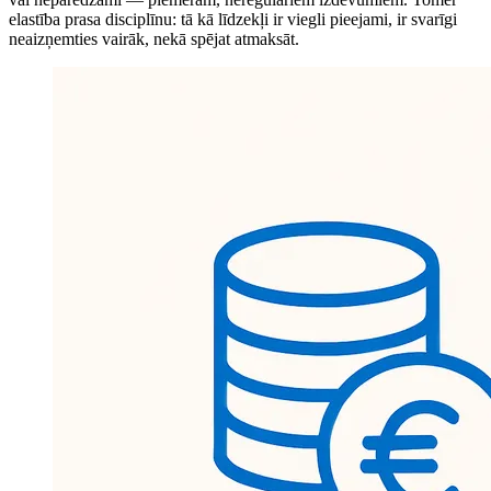
elastība prasa disciplīnu: tā kā līdzekļi ir viegli pieejami, ir svarīgi
neaizņemties vairāk, nekā spējat atmaksāt.