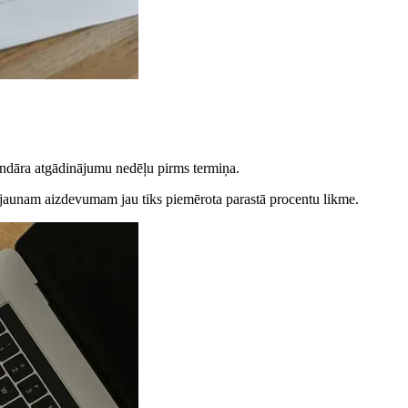
endāra atgādinājumu nedēļu pirms termiņa.
 jaunam aizdevumam jau tiks piemērota parastā procentu likme.