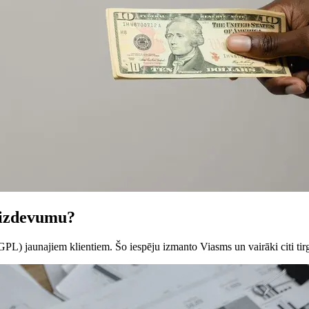
aizdevumu?
L) jaunajiem klientiem. Šo iespēju izmanto Viasms un vairāki citi tirg