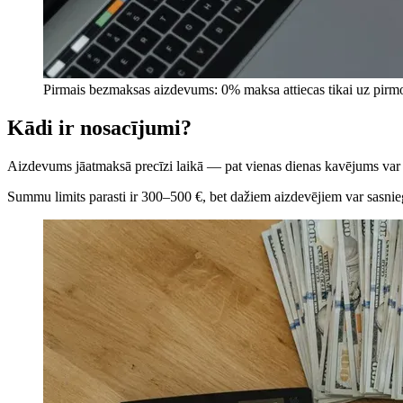
Pirmais bezmaksas aizdevums: 0% maksa attiecas tikai uz pirmo 
Kādi ir nosacījumi?
Aizdevums jāatmaksā precīzi laikā — pat vienas dienas kavējums var n
Summu limits parasti ir 300–500 €, bet dažiem aizdevējiem var sasni