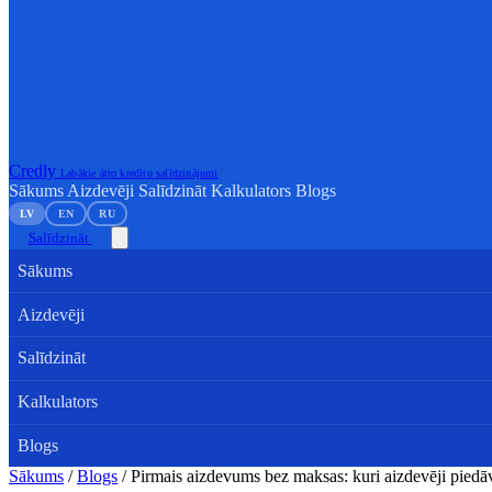
Credly
Labākie ātro kredītu salīdzinājumi
Sākums
Aizdevēji
Salīdzināt
Kalkulators
Blogs
LV
EN
RU
Salīdzināt
Sākums
Aizdevēji
Salīdzināt
Kalkulators
Blogs
Sākums
/
Blogs
/
Pirmais aizdevums bez maksas: kuri aizdevēji piedā