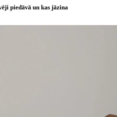
ēji piedāvā un kas jāzina