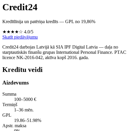
Credit24
Kredītlīnija un patēriņa kredīts — GPL no 19,86%
★★★★☆
4.0/5
Skatīt piedāvājumu
Credit24 darbojas Latvijā kā SIA IPF Digital Latvia — daļa no
starptautiskās finanšu grupas International Personal Finance. PTAC
licence NK-2016-042, aktīva kopš 2016. gada.
Kredītu veidi
Aizdevums
Summa
100–5000 €
Termiņš
1–36 mēn.
GPL
19.86–51.98%
Apstr. maksa
0%