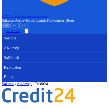
Credly
Labākie ātro kredītu salīdzinājumi
Sākums
Aizdevēji
Salīdzināt
Kalkulators
Blogs
LV
EN
RU
Salīdzināt
Sākums
Aizdevēji
Salīdzināt
Kalkulators
Blogs
Sākums
/
Aizdevēji
/
Credit24