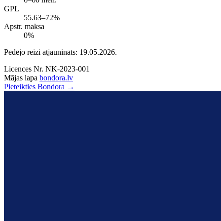
GPL
55.63–72%
Apstr. maksa
0%
Pēdējo reizi atjaunināts: 19.05.2026.
Licences Nr.
NK-2023-001
Mājas lapa
bondora.lv
Pieteikties Bondora →