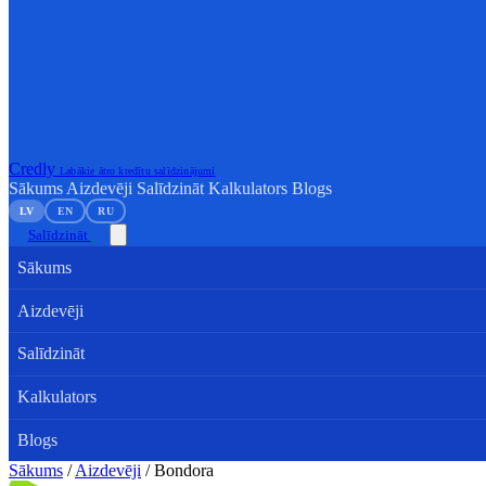
Credly
Labākie ātro kredītu salīdzinājumi
Sākums
Aizdevēji
Salīdzināt
Kalkulators
Blogs
LV
EN
RU
Salīdzināt
Sākums
Aizdevēji
Salīdzināt
Kalkulators
Blogs
Sākums
/
Aizdevēji
/
Bondora