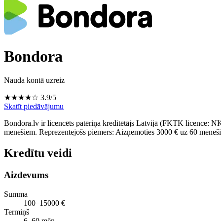
Bondora
Nauda kontā uzreiz
★★★★☆
3.9/5
Skatīt piedāvājumu
Bondora.lv ir licencēts patēriņa kreditētājs Latvijā (FKTK licence: 
mēnešiem. Reprezentējošs piemērs: Aizņemoties 3000 € uz 60 mēne
Kredītu veidi
Aizdevums
Summa
100–15000 €
Termiņš
6–60 mēn.