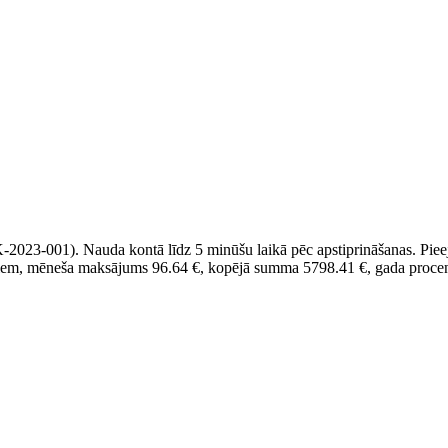
NK-2023-001). Nauda kontā līdz 5 minūšu laikā pēc apstiprināšanas. Pi
šiem, mēneša maksājums 96.64 €, kopējā summa 5798.41 €, gada proc