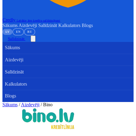
Credly
Labākie ātro kredītu salīdzinājumi
Sākums
Aizdevēji
Salīdzināt
Kalkulators
Blogs
LV
EN
RU
Salīdzināt
Sākums
Aizdevēji
Salīdzināt
Kalkulators
Blogs
Sākums
/
Aizdevēji
/
Bino