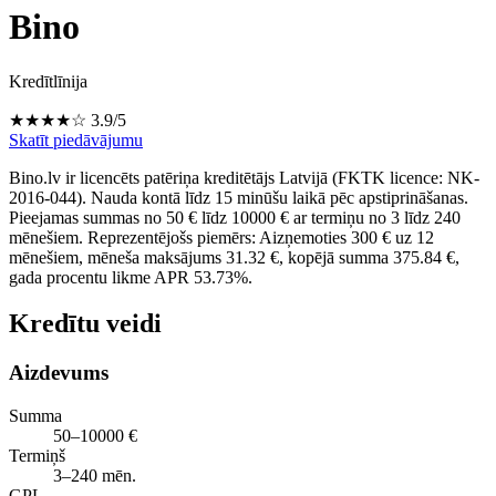
Bino
Kredītlīnija
★★★★☆
3.9/5
Skatīt piedāvājumu
Bino.lv ir licencēts patēriņa kreditētājs Latvijā (FKTK licence: NK-
2016-044). Nauda kontā līdz 15 minūšu laikā pēc apstiprināšanas.
Pieejamas summas no 50 € līdz 10000 € ar termiņu no 3 līdz 240
mēnešiem. Reprezentējošs piemērs: Aizņemoties 300 € uz 12
mēnešiem, mēneša maksājums 31.32 €, kopējā summa 375.84 €,
gada procentu likme APR 53.73%.
Kredītu veidi
Aizdevums
Summa
50–10000 €
Termiņš
3–240 mēn.
GPL