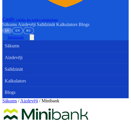
Credly
Labākie ātro kredītu salīdzinājumi
Sākums
Aizdevēji
Salīdzināt
Kalkulators
Blogs
LV
EN
RU
Salīdzināt
Sākums
Aizdevēji
Salīdzināt
Kalkulators
Blogs
Sākums
/
Aizdevēji
/
Minibank