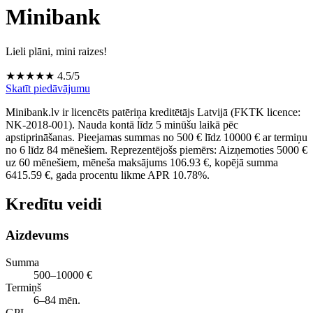
Minibank
Lieli plāni, mini raizes!
★★★★★
4.5/5
Skatīt piedāvājumu
Minibank.lv ir licencēts patēriņa kreditētājs Latvijā (FKTK licence:
NK‑2018‑001). Nauda kontā līdz 5 minūšu laikā pēc
apstiprināšanas. Pieejamas summas no 500 € līdz 10000 € ar termiņu
no 6 līdz 84 mēnešiem. Reprezentējošs piemērs: Aizņemoties 5000 €
uz 60 mēnešiem, mēneša maksājums 106.93 €, kopējā summa
6415.59 €, gada procentu likme APR 10.78%.
Kredītu veidi
Aizdevums
Summa
500–10000 €
Termiņš
6–84 mēn.
GPL