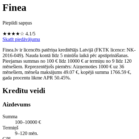
Finea
Piepildi sapņus
★★★★☆
4.1/5
Skatīt piedāvājumu
Finea.lv ir licencēts patēriņa kreditētājs Latvijā (FKTK licence: NK-
2016-049). Nauda kontā līdz 5 minūšu laikā pēc apstiprināšanas.
Pieejamas summas no 100 € līdz 10000 € ar termiņu no 9 līdz 120
mēnešiem. Reprezentējošs piemērs: Aizņemoties 1000 € uz 36
mēnešiem, mēneša maksājums 49.07 €, kopējā summa 1766.59 €,
gada procentu likme APR 50.45%.
Kredītu veidi
Aizdevums
Summa
100–10000 €
Termiņš
9–120 mēn.
GPL