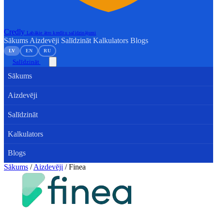
Credly
Labākie ātro kredītu salīdzinājumi
Sākums
Aizdevēji
Salīdzināt
Kalkulators
Blogs
LV
EN
RU
Salīdzināt
Sākums
Aizdevēji
Salīdzināt
Kalkulators
Blogs
Sākums
/
Aizdevēji
/
Finea