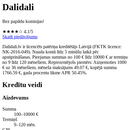
Dalidali
Bez papildu komisijas!
★★★★☆
4.1/5
Skatīt piedāvājumu
Dalidali.lv ir licencēts patēriņa kreditētājs Latvijā (FKTK licence:
NK-2016-049). Nauda kontā līdz 5 minūšu laikā pēc
apstiprināšanas. Pieejamas summas no 100 € līdz 10000 € ar termiņu
no 9 līdz 120 mēnešiem. Reprezentējošs piemērs: Aizņemoties 1000
€ uz 36 mēnešiem, mēneša maksājums 49.07 €, kopējā summa
1766.59 €, gada procentu likme APR 50.45%.
Kredītu veidi
Aizdevums
Summa
100–10000 €
Termiņš
9–120 mēn.
GPL