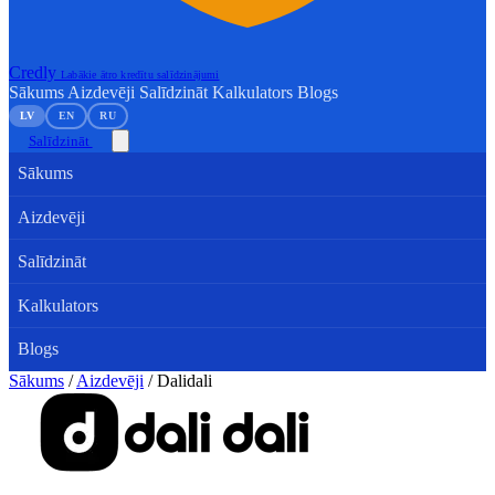
Credly
Labākie ātro kredītu salīdzinājumi
Sākums
Aizdevēji
Salīdzināt
Kalkulators
Blogs
LV
EN
RU
Salīdzināt
Sākums
Aizdevēji
Salīdzināt
Kalkulators
Blogs
Sākums
/
Aizdevēji
/
Dalidali